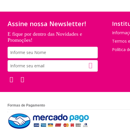
Assine nossa Newsletter!
Instit
Informaç
E fique por dentro das Novidades e
Promoções!
Termos e
Política 
Formas de Pagamento