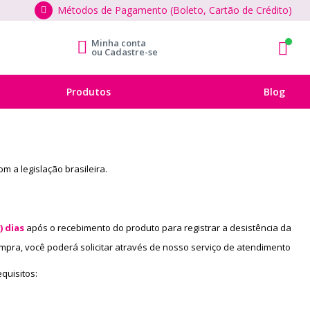
Métodos de Pagamento (Boleto, Cartão de Crédito)
Minha conta
ou
Cadastre-se
Entrar
Produtos
Blog
Entrar com
Google
 a legislação brasileira.
Entrar com
Facebook
) dias
após o recebimento do produto para registrar a desistência da
ou Cadastre-se
ompra, você poderá solicitar através de nosso serviço de atendimento
Meus dados
quisitos:
Favoritos