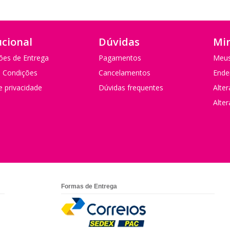
ucional
Dúvidas
Mi
ões de Entrega
Pagamentos
Meus
 Condições
Cancelamentos
Ende
de privacidade
Dúvidas frequentes
Alte
Alte
Formas de Entrega