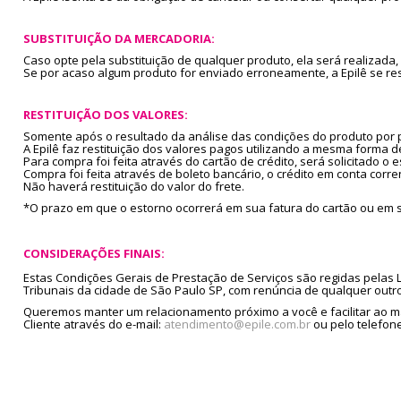
SUBSTITUIÇÃO DA MERCADORIA:
Caso opte pela substituição de qualquer produto, ela será realizad
Se por acaso algum produto for enviado erroneamente, a Epilê se res
RESTITUIÇÃO DOS VALORES:
Somente após o resultado da análise
das condições do produto por p
A Epilê
faz restituição dos valores pagos utilizando a mesma forma 
Para compra foi feita através do cartão de crédito, será solicitado 
Compra foi feita através de boleto bancário, o crédito em conta corr
Não haverá restituição do valor do frete.
*O prazo em que o estorno ocorrerá em sua fatura do cartão ou em su
CONSIDERAÇÕES FINAIS:
Estas Condições Gerais de Prestação de Serviços são regidas pelas L
Tribunais da cidade de São Paulo SP, com renúncia de qualquer outro 
Queremos manter um relacionamento próximo a você e facilitar ao má
Cliente através do e-mail:
atendimento@epile.com.br
ou pelo telefon