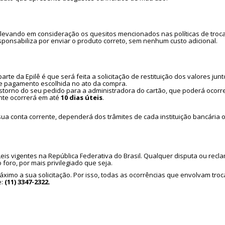
a, levando em consideração os quesitos mencionados nas políticas de tro
ponsabiliza por enviar o produto correto, sem nenhum custo adicional.
arte da Epilê
é que será feita a solicitação de restituição dos valores jun
de pagamento escolhida no ato da compra.
o estorno do seu pedido para a administradora do cartão, que poderá ocor
ente ocorrerá em até
10 dias úteis
.
a conta corrente, dependerá dos trâmites de cada instituição bancária o
eis vigentes na República Federativa do Brasil. Qualquer disputa ou recl
foro, por mais privilegiado que seja.
ximo a sua solicitação. Por isso, todas as ocorrências que envolvam tr
e:
(11) 3347-2322.