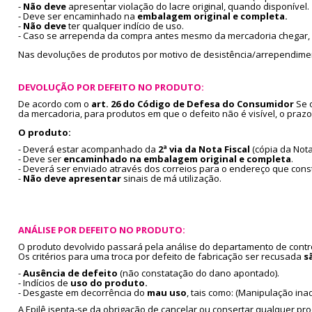
-
Não deve
apresentar violação do lacre original, quando disponível.
- Deve ser encaminhado na
embalagem original e completa.
-
Não deve
ter qualquer indício de uso.
- Caso se arrependa da compra antes mesmo da mercadoria chegar, 
Nas devoluções de produtos por motivo de desistência/arrependimento
DEVOLUÇÃO POR DEFEITO NO PRODUTO:
De acordo com o
art. 26 do Código de Defesa do Consumidor
Se o
da mercadoria, para produtos em que o defeito não é visível, o pra
O produto:
- Deverá estar acompanhado da
2ª via da Nota Fiscal
(cópia da Nota
- Deve ser
encaminhado na embalagem original e completa
.
- Deverá ser enviado através dos correios para o endereço que const
-
Não deve apresentar
sinais de má utilização.
ANÁLISE POR DEFEITO NO PRODUTO:
O produto devolvido passará pela análise do departamento de control
Os critérios para uma troca por defeito de fabricação ser recusada
s
-
Ausência de defeito
(não constatação do dano apontado).
- Indícios de
uso do produto.
- Desgaste em decorrência do
mau uso
, tais como: (Manipulação in
A Epilê isenta-se da obrigação de cancelar ou consertar qualquer p