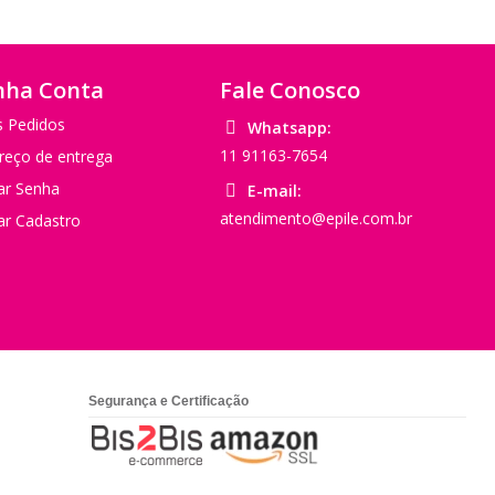
nha Conta
Fale Conosco
 Pedidos
Whatsapp:
11 91163-7654
reço de entrega
rar Senha
E-mail:
atendimento@epile.com.br
rar Cadastro
Segurança e Certificação