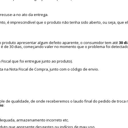
recuse-a no ato da entrega.
, é imprescindível que o produto não tenha sido aberto, ou seja, que el
 produto apresentar algum defeito aparente, o consumidor tem até
30 d
zo é de 30 dias, começando valer no momento que o problema foi detectado
 Fiscal que foi entregue junto ao produto).
a na Nota Fiscal de Compra, junto com o código de envio.
e de qualidade, de onde receberemos o laudo final do pedido de troca no
ão
:
adequada, armazenamento incorreto etc.
roduto que apresente desgastes ou indícios de mau uso.