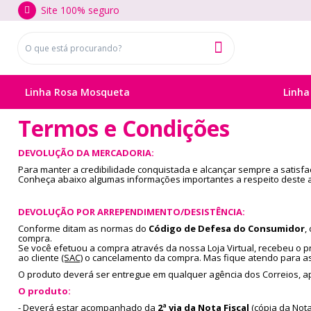
Site 100% seguro
Linha Rosa Mosqueta
Linha
Termos e Condições
DEVOLUÇÃO DA MERCADORIA:
Para manter a credibilidade conquistada e alcançar sempre a satisfa
Conheça abaixo algumas informações importantes a respeito deste 
DEVOLUÇÃO POR ARREPENDIMENTO/DESISTÊNCIA:
Conforme ditam as normas do
Código de Defesa do Consumidor
,
compra.
Se você efetuou a compra através da nossa Loja Virtual, recebeu o p
ao cliente
(SAC)
o cancelamento da compra. Mas fique atendo para as
O produto deverá ser entregue em qualquer agência dos Correios, a
O produto:
- Deverá estar acompanhado da
2ª via da Nota Fiscal
(cópia da Nota