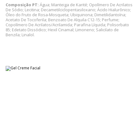
Composição PT:
Água; Manteiga de Karité; Opolímero De Acrilatos
De Sódio; Lecitina; Decametilciclopentasiloxano; Ácido Hialurônico;
Óleo do Fruto de Rosa-Mosqueta; Ubiquinona; Dimetilidantoína;
Acetato De Tocoferila; Benzoato De Alquila C12-15; Perfume;
Copolímero De Acrilatos/Acrilamida; Parafina Líquida; Polisorbato
85; Edetato Dissódico; Hexil Cinamal; Limoneno; Salicilato de
Benzila; Linalol.