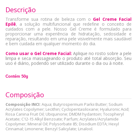
Descrição
Transforme sua rotina de beleza com o
Gel Creme Facial
Epilê
, a solução multifuncional que redefine o conceito de
cuidados com a pele. Nosso Gel Creme é formulado para
proporcionar uma experiência de hidratação, sedosidade e
reparação, resultando em uma pele visivelmente mais saudável
e bem cuidada em qualquer momento do dia.
Como usar o Gel Creme Facial:
Aplique no rosto sobre a pele
limpa e seca massageando o produto até total absorção. Seu
uso é diário, podendo ser utilizado durante o dia ou à noite.
Contém 50g
Composição
Composição INCI:
Aqua; Butyrospermum Parkii Butter; Sodium
Acrylates Copolymer; Lecithin; Cyclopentasiloxane; Hyaluronic Acid;
Rosa Canina Fruit Oil; Ubiquinone; DMDM hydantoin; Tocopheryl
Acetate; C12-15 Alkyl Benzoate; Parfum; Acrylates/Acrylamide
Copolymer; Mineral Oil; Polysorbate 85; Disodium EDTA; Hexyl
Cinnamal; Limonene; Benzyl Salicylate; Linalool.